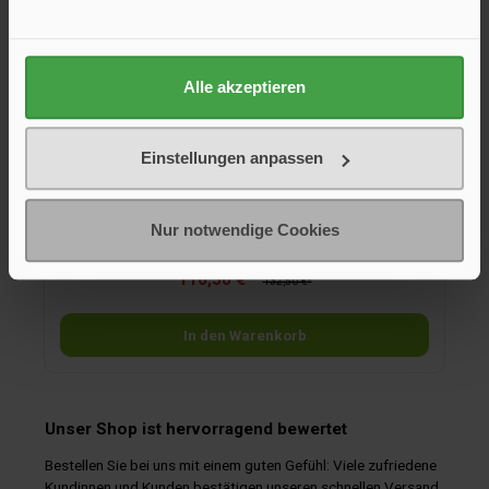
Alle akzeptieren
Dimmer
Einstellungen anpassen
LED-Dimmer komplett mit Bedienknopf.
Nur notwendige Cookies
116,50 €*
132,50 €*
In den Warenkorb
Unser Shop ist hervorragend bewertet
Bestellen Sie bei uns mit einem guten Gefühl: Viele zufriedene
Kundinnen und Kunden bestätigen unseren schnellen Versand,