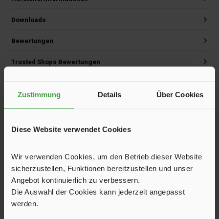
Downloads
Bewertungen
Trusted Shops Bewertungen
Versand und FAQ
Zustimmung
Details
Über Cookies
Diese Website verwendet Cookies
Produktgalerie überspringen
Kunden haben sich ebenfalls angesehen
Wir verwenden Cookies, um den Betrieb dieser Website
sicherzustellen, Funktionen bereitzustellen und unser
Angebot kontinuierlich zu verbessern.
Die Auswahl der Cookies kann jederzeit angepasst
werden.