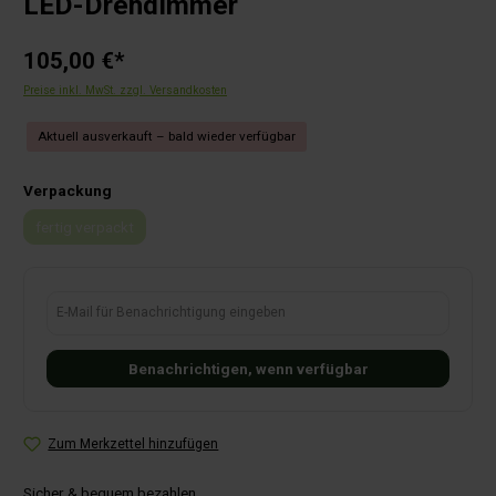
LED-Drehdimmer
105,00 €*
Preise inkl. MwSt. zzgl. Versandkosten
Aktuell ausverkauft – bald wieder verfügbar
auswählen
Verpackung
fertig verpackt
(Diese Option ist zurzeit nicht verfügbar.)
E-Mail für Benachrichtigung eingeben
Benachrichtigen, wenn verfügbar
Zum Merkzettel hinzufügen
Sicher & bequem bezahlen