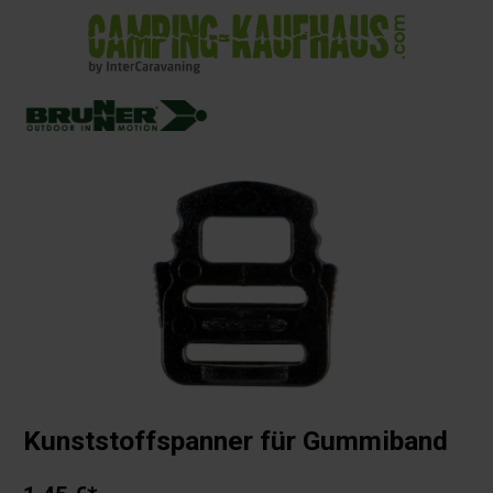
alt springen
Kunststoffspanner für Gummiband