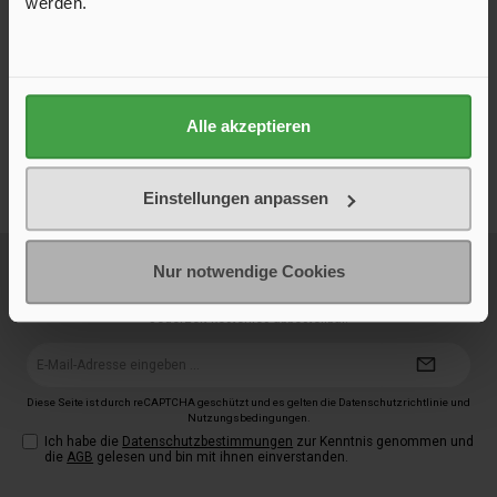
werden.
Unser Shop ist hervorragend bewertet
Bestellen Sie bei uns mit einem guten Gefühl: Viele zufriedene
Kundinnen und Kunden bestätigen unseren schnellen Versand,
zuverlässigen Service und die hohe Qualität unserer
Produkte. Die Bewertungen sind echt und stammen von
Alle akzeptieren
verifizierten Käufern – für maximale Transparenz und
Vertrauen beim Einkauf.
Einstellungen anpassen
Newsletter
Nur notwendige Cookies
Neue Produkte, 5 € Startguthaben bei Erstanmeldung, exklusive Aktionen
und Inspiration für Deinen nächsten Campingtrip – direkt per E-Mail.
Jederzeit kostenlos abbestellbar.
E-
Mail-
Adresse*
Diese Seite ist durch reCAPTCHA geschützt und es gelten die
Datenschutzrichtlinie
und
Nutzungsbedingungen
.
Ich habe die
Datenschutzbestimmungen
zur Kenntnis genommen und
die
AGB
gelesen und bin mit ihnen einverstanden.