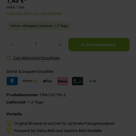
1,45 €*
Inhalt:
1 Stck
Preise inkl. MwSt. zzgl. Versandkosten
Sofort verfügbar, Lieferzeit: 1-2 Tage
Produkt Anzahl: Gib den gewünschten Wert ein oder benutze die Schaltflächen um die Anza
In den Warenkorb
Zum Merkzettel hinzufügen
Sicher & bequem bezahlen
Produktnummer:
FRA136796-2
Lieferzeit:
1-2 Tage
Vorteile
Original Brunner Ersatzteil für optimale Passgenauigkeit
Passend für Delta ANG und Gamma ANG Modelle