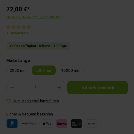
72,00 €*
Preise inkl. MwSt. zzgl. Versandkosten
Durchschnittliche Bewertung von 5 von 5 Sternen
1 Bewertung
Sofort verfügbar, Lieferzeit: 1-2 Tage
auswählen
Maße Länge
2000 mm
5000 mm
10000 mm
Produkt Anzahl: Gib den gewünschten Wert ein oder benutze die Schaltflächen um die Anza
In den Warenkorb
Zum Merkzettel hinzufügen
Sicher & bequem bezahlen