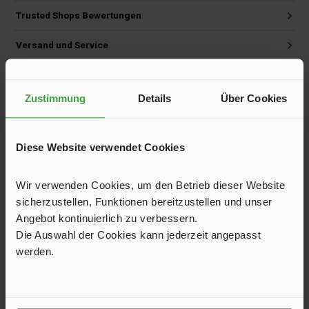
Trusted Shops Bewertungen
Versand und Service
Zustimmung
Details
Über Cookies
Produktgalerie überspringen
Kunden kauften auch
Diese Website verwendet Cookies
Wir verwenden Cookies, um den Betrieb dieser Website
sicherzustellen, Funktionen bereitzustellen und unser
Angebot kontinuierlich zu verbessern.
Die Auswahl der Cookies kann jederzeit angepasst
werden.