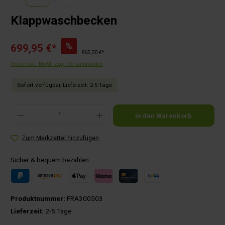
Klappwaschbecken
%
699,95 €*
865,00 €*
Preise inkl. MwSt. zzgl. Versandkosten
Sofort verfügbar, Lieferzeit: 2-5 Tage
Produkt Anzahl: Gib den gewünschten Wert ein oder benutze die Schaltflächen um die Anza
In den Warenkorb
Zum Merkzettel hinzufügen
Sicher & bequem bezahlen
Produktnummer:
FRA300503
Lieferzeit:
2-5 Tage