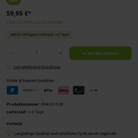
Neu
59,95 €*
Preise inkl. MwSt. zzgl. Versandkosten
Sofort verfügbar, Lieferzeit: 1-2 Tage
Produkt Anzahl: Gib den gewünschten Wert ein oder benutze die Schaltflächen um die Anza
In den Warenkorb
Zum Merkzettel hinzufügen
Sicher & bequem bezahlen
Produktnummer:
FRA551528
Lieferzeit:
1-2 Tage
Vorteile
Langlebige Qualität und natürliche Optik durch regionale