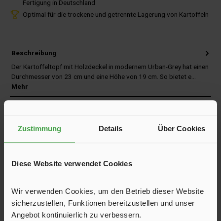
Fertigung in Deutschland
Optimal für die trockene und getrennte Lagerung von Kartoffeln
Beschreibung
Der Kartoffeltopf mit Holzdeckel in modernem Urban-Grey hat einen
Durchmesser von 23 cm und eine Höhe von 19 cm. So bietet e…
Mehr
Herstellerinformationen
Bewertungen
Zustimmung
Details
Über Cookies
Produktfragen und Antworten
Diese Website verwendet Cookies
Trusted Shops Bewertungen
Wir verwenden Cookies, um den Betrieb dieser Website
Versand und Service
sicherzustellen, Funktionen bereitzustellen und unser
Angebot kontinuierlich zu verbessern.