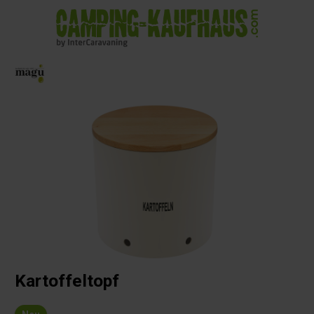
alt springen
Kartoffeltopf