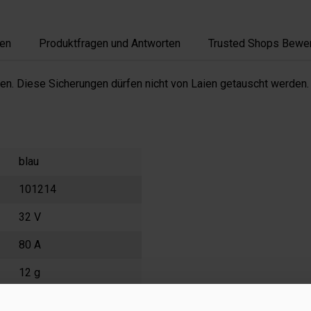
en
Produktfragen und Antworten
Trusted Shops Bewe
n. Diese Sicherungen dürfen nicht von Laien getauscht werden
blau
101214
32 V
80 A
12 g