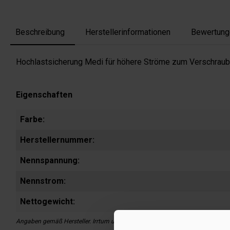
Beschreibung
Herstellerinformationen
Bewertung
Hochlastsicherung Medi für höhere Ströme zum Verschraube
Eigenschaften
Farbe:
Herstellernummer:
Nennspannung:
Nennstrom:
Nettogewicht:
Angaben gemäß Hersteller. Irrtum und Änderung vorbehalten.