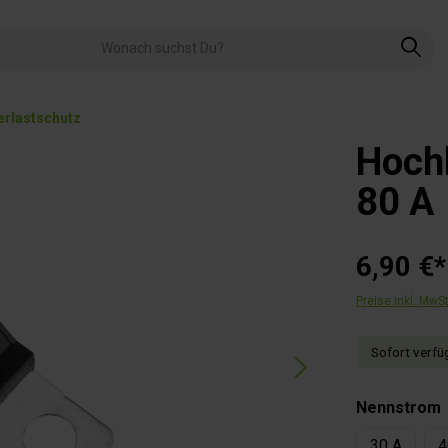
erlastschutz
Hochl
80 A
6,90 €*
Preise inkl. MwS
Sofort verfüg
Nennstrom
30 A
4