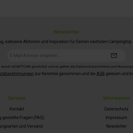
Newsletter
 exklusive Aktionen und Inspiration für Deinen nächsten Campingtrip – 
E-
Mail-
Adresse*
st durch reCAPTCHA geschützt und es gelten die
Datenschutzrichtlinie
und
Nutzung
utzbestimmungen
zur Kenntnis genommen und die
AGB
gelesen und bi
Service
Information
Kontakt
Datenschutz
g gestellte Fragen (FAQ)
Impressum
ungsarten und Versand
Newsletter