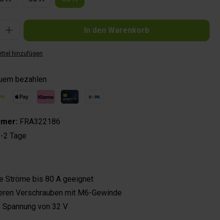
Gib den gewünschten Wert ein oder benutze die Schaltflächen um die Anzahl zu 
In den Warenkorb
ttel hinzufügen
quem bezahlen
mmer:
FRA322186
-2 Tage
e Ströme bis 80 A geeignet
eren Verschrauben mit M6-Gewinde
 Spannung von 32 V