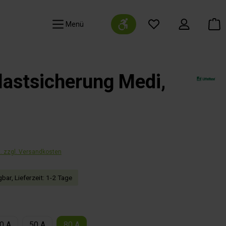
Werkzeugleiste anzeigen
Navigation
astsicherung Medi,
t. zzgl. Versandkosten
bar, Lieferzeit: 1-2 Tage
auswählen
0 A
50 A
80 A