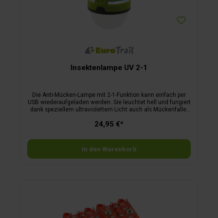
Insektenlampe UV 2-1
Die Anti-Mücken-Lampe mit 2-1-Funktion kann einfach per
USB wiederaufgeladen werden. Sie leuchtet hell und fungiert
dank speziellem ultraviolettem Licht auch als Mückenfalle.
Das violette UV-LED-Licht zieht die Mücken in einem Umkreis
24,95 €*
von 5 Metern an. Diese werden dann automatisch von der
Spirale abgetötet. Die Lampe arbeitet ohne Chemikalien oder
Flüssigkeiten und ist 100 % sicher für Kinder und Tiere.
Einsatzdauer: Lampe 7 h; UV-Mückenlampe 8 h. Ladezeit: 3
In den Warenkorb
h.