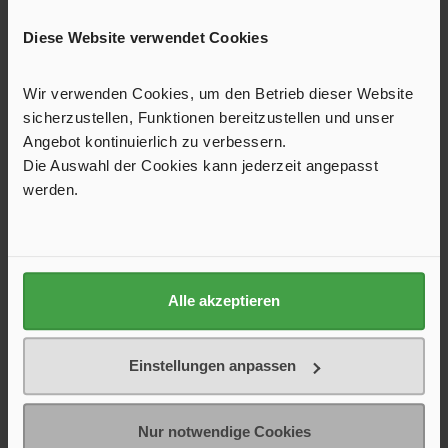
Marder-Frei Auto
Diese Website verwendet Cookies
Schützt vor Marderbissen an Zündkabeln, Bremsleitungen
Wir verwenden Cookies, um den Betrieb dieser Website
und anderen Gummiteilen in Pkw, Wohnmobil oder Lkw. Das
sicherzustellen, Funktionen bereitzustellen und unser
Gerät gibt einen ultrahohen Pfeifton in Intervallen von 15
Sekunden ab. Zwei-Wege-Anschlusssystem mit
Angebot kontinuierlich zu verbessern.
29,90 €*
Montagesicherheit durch Verpolungsschutz und
Feinsicherung. Schalldruck: 85 dB. Komplett mit 30 cm
Die Auswahl der Cookies kann jederzeit angepasst
Anschlussleitung. Marder-Frei arbeitet mit 12 kHz.
werden.
In den Warenkorb
Alle akzeptieren
Einstellungen anpassen
Nur notwendige Cookies