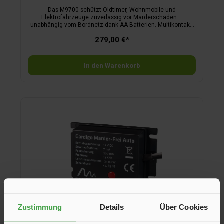
Das M9700 schützt Oldtimer, Wohnmobile und
Elektrofahrzeuge zuverlässig vor Marderschäden –
unabhängig vom Bordnetz dank AA-Batterien. Multikontakt-
Hochspannungsbürsten vertreiben Marder tierfreundlich,
279,00 €*
während pulsierender Sinus-Ultraschall aus einem
wasserdichten Lautsprecher Gewöhnung verhindert. Mit Low-
Battery-Anzeige, automatischer Schaltung,
Sicherheitsmotorhaubenschalter, CAN-Bus-Kompatibilität und
In den Warenkorb
E1-Zeichen ist das Gerät sicher, wasserdicht, erweiterbar und
benutzerfreundlich. Aus selbstverlöschendem Kunststoff.
Maße Basisgerät: 15,5 x 8,8 x 3,2 cm.
Zustimmung
Details
Über Cookies