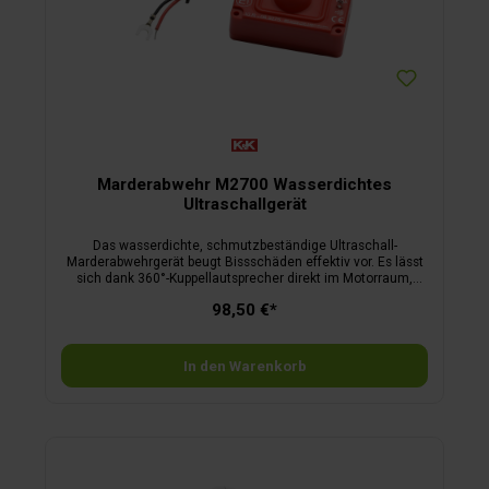
Marderabwehr M2700 Wasserdichtes
Ultraschallgerät
Das wasserdichte, schmutzbeständige Ultraschall-
Marderabwehrgerät beugt Bissschäden effektiv vor. Es lässt
sich dank 360°-Kuppellautsprecher direkt im Motorraum,
auch im Spritzwasserbereich, montieren und errichtet dort
98,50 €*
eine rundum wirksame Ultraschallbarriere ohne
Schallschatten. Hergestellt aus selbstverlöschendem
Kunststoff, mit E1-Zeichen, geeignet für alle
Motorengenerationen. Maße Basisgerät: 8,5 × 5,3 × 4,2 cm.
In den Warenkorb