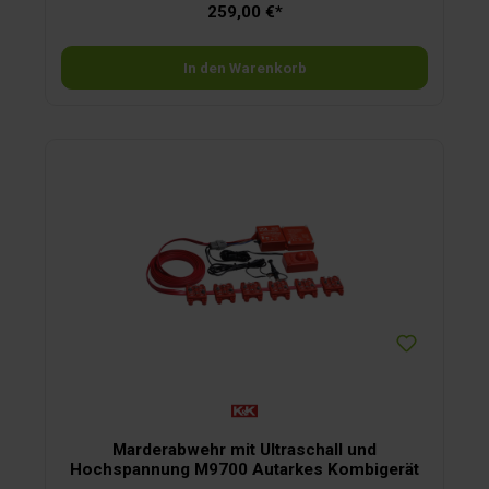
259,00 €*
werden. Sechs Multikontakt-Hochspannungsbürsten
durchdringen das Fell der Marder zuverlässig. Gehäuse aus
selbstverlöschendem Kunststoff, E1-Zeichen. Mit
automatischem An-/Abschalten und wasserdichtem
In den Warenkorb
Kompaktstecker. Erweiterbar um 4 Kontakte und optionalen
Sicherheits-Motorhaubenschalter. Maße Basisgerät: 15,5 ×
8,8 × 3,2 cm.
Marderabwehr mit Ultraschall und
Hochspannung M9700 Autarkes Kombigerät