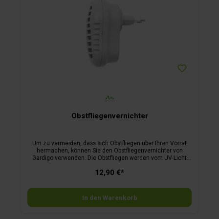
Obstfliegenvernichter
Um zu vermeiden, dass sich Obstfliegen über Ihren Vorrat
hermachen, können Sie den Obstfliegenvernichter von
Gardigo verwenden. Die Obstfliegen werden vom UV-Licht
angezogen und am integrierten Hochspannungsgitter
12,90 €*
schnell und schmerzlos getötet. Wirkungsbereich: 20 m².
Achtung: Zum Schutz der unter Natur- und Artenschutz
stehenden Insekten ist die Benutzung des Gerätes
ausschließlich in Innenräumen zugelassen. Die Verwendung
In den Warenkorb
im Freien verstößt gegen das Naturschutzgesetz.