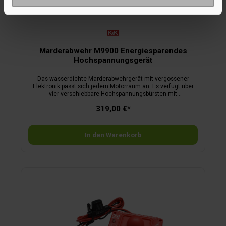
Marderabwehr M9900 Energiesparendes
Hochspannungsgerät
Das wasserdichte Marderabwehrgerät mit vergossener
Elektronik passt sich jedem Motorraum an. Es verfügt über
vier verschiebbare Hochspannungsbürsten mit
Aktivierungssensoren und arbeitet mit 4 AA-Batterien (nicht
319,00 €*
enthalten). Dank Schlafmodus werden die Batterien nur bei
Kontakt beansprucht; eine Low-Battery-Anzeige warnt
rechtzeitig. Das Gerät ist säurefest, selbstverlöschend und
besitzt das E1-Zeichen. Inkl. Funktionsanzeige,
In den Warenkorb
Sicherheitsmotorhaubenschalter und Batteriebetrieb mit
Schutzfunktion. Um 2 Kontakte erweiterbar. Maße
Basisgerät: 8,6 × 5,5 × 5 cm.