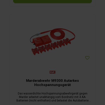
Grillen, beim Angeln oder im Urlaub. Es werden 2 AA-
Batterien benötigt.Bitte beachten: kein Spielzeug!
Marderabwehr M9300 Autarkes
Hochspannungsgerät
Das wasserdichte Hochspannungsabwehrgerät gegen
Marder arbeitet unabhängig vom Bordnetz mit 4 AA-
Batterien (nicht enthalten) und belastet die Autobatterie
nicht. Eine LED zeigt rechtzeitig an, wenn die Batterien leer