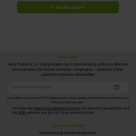
diese somit zum Lautsprecher werden. Dabei dringt der
Ultraschall sowohl von oben in den Motorraum als auch nach
In den Warenkorb
außen und hält Marder, Katzen und Co. fern. Wasserdicht,
CAN-Bus- und Hybrid-geeignet, selbstverlöschender
Kunststoff, E1-Zeichen des Kraftfahrbundesamtes. Hinweis:
Der Ultraschall wirkt bis zu 3 m nach außen und kann evtl.
von Haustieren wahrgenommen werden. Maße Basisgerät:
7,5 x 2,8 x 5 cm.
Newsletter
Neue Produkte, 5 € Startguthaben bei Erstanmeldung, exklusive Aktionen
und Inspiration für Deinen nächsten Campingtrip – direkt per E-Mail.
Jederzeit kostenlos abbestellbar.
E-
Mail-
Adresse*
Diese Seite ist durch reCAPTCHA geschützt und es gelten die
Datenschutzrichtlinie
und
Nutzungsbedingungen
.
Ich habe die
Datenschutzbestimmungen
zur Kenntnis genommen und
die
AGB
gelesen und bin mit ihnen einverstanden.
Service-Hotline
Unterstützung und Beratung unter: