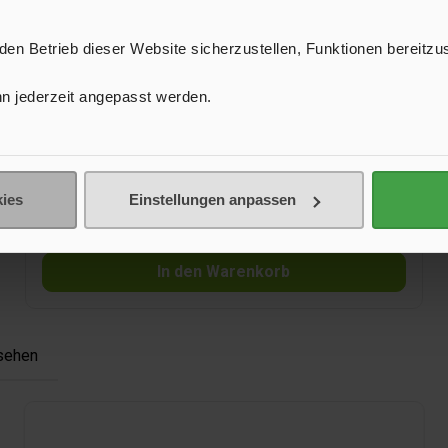
n Betrieb dieser Website sicherzustellen, Funktionen bereitzu
Geschirrset Lunch Box Dolomit
n jederzeit angepasst werden.
Das Set besteht aus hochwertigem Melamin und glänzt
mit einem zeitlos schönen Design. Mit Anti-Slip-
Unterseite.
ies
Einstellungen anpassen
119,90 €*
In den Warenkorb
sehen