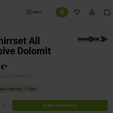
Werkzeugleiste anzeigen
Navigation
irrset All
sive Dolomit
 €*
t. zzgl. Versandkosten
bar, Lieferzeit: 1-2 Tage
Gib den gewünschten Wert ein oder benutze die Schaltflächen um die Anzahl zu 
In den Warenkorb