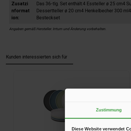
Zusatzi
Das 36-tlg. Set enthält:4 Essteller ø 25 cm4 
nformat
Dessertteller ø 20 cm4 Henkelbecher 300 ml4 
ion:
Besteckset
Angaben gemäß Hersteller. Irrtum und Änderung vorbehalten.
Kunden interessierten sich für
Produktgalerie überspringen
Zustimmung
Diese Website verwendet C