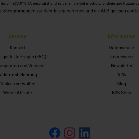
st durch reCAPTCHA geschützt und es gelten die
Datenschutzrichtlinie
und
Nutzung
utzbestimmungen
zur Kenntnis genommen und die
AGB
gelesen und bi
Service
Information
Kontakt
Datenschutz
g gestellte Fragen (FAQ)
Impressum
ungsarten und Versand
Newsletter
iderrufsbelehrung
AGB
Cookies verwalten
Blog
Werde Affiliate
B2B Shop
Facebook
Instagram
LinkedIn