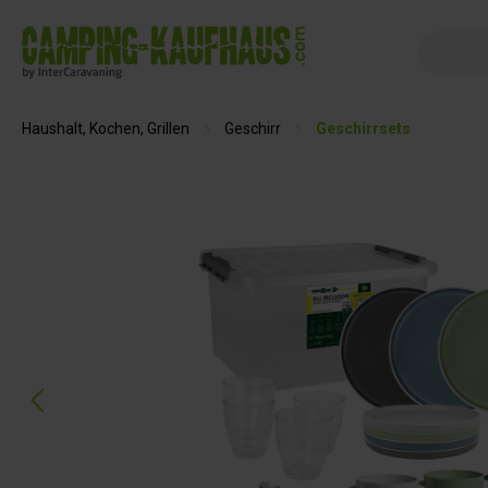
springen
Zur Hauptnavigation springen
Haushalt, Kochen, Grillen
Geschirr
Geschirrsets