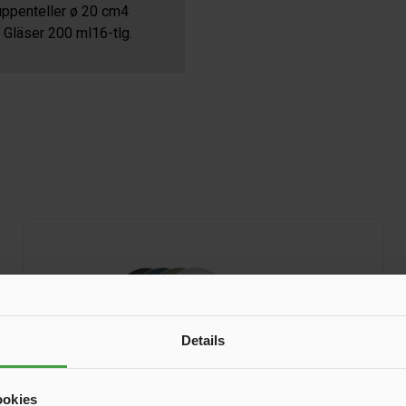
Suppenteller ø 20 cm4
Gläser 200 ml16-tlg.
Details
ookies