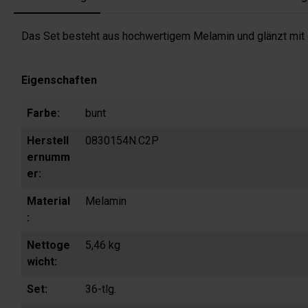
Das Set besteht aus hochwertigem Melamin und glänzt mit e
Eigenschaften
Farbe:
bunt
Herstell
0830154N.C2P
ernumm
er:
Material
Melamin
:
Nettoge
5,46 kg
wicht:
Set:
36-tlg.