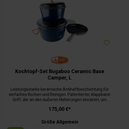
Kochtopf-Set Bugaboo Ceramic Base
Camper, L
Leistungsstarke keramische Antihaftbeschichtung für
einfaches Kochen und Reinigen. Patentierter, klappbarer
Griff, der an den äußeren Halterungen einrastet, um
Kratzer zu vermeiden und einen sicheren Griff während
175,00 €*
des Kochens zu bieten. Bruchfester, hitzebeständiger
Siebdeckel. Robuster Packsack für das Set.
Größe Allgemein