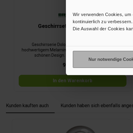
Wir verwenden Cookies, um de
kontinuierlich zu verbessern.
Geschirrset Midday Dolomit
Die Auswahl der Cookies kan
Geschirrserie DolomitDie Sets bestehen aus
hochwertigem Melamin und glänzen mit einem zeitlos
schönen Design. Mit Anti-Slip-Unterseite.
Nur notwendige Cook
99,90 €*
In den Warenkorb
Kunden kauften auch
Kunden haben sich ebenfalls ange
Produktgalerie überspringen