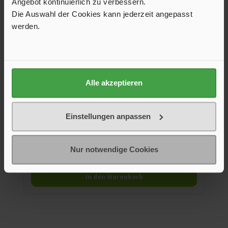
Angebot kontinuierlich zu verbessern.
Die Auswahl der Cookies kann jederzeit angepasst
werden.
Besteckset Delice, schwarz
Besteckset, 16-tlg., aus solidem, rostfreiem Edelstahl mit
Alle akzeptieren
formschönen Kunststoffgriffen. Spülmaschinengeeignet.
29,90 €*
Einstellungen anpassen
Farbe
blau
schwarz
+
2
Nur notwendige Cookies
In den Warenkorb