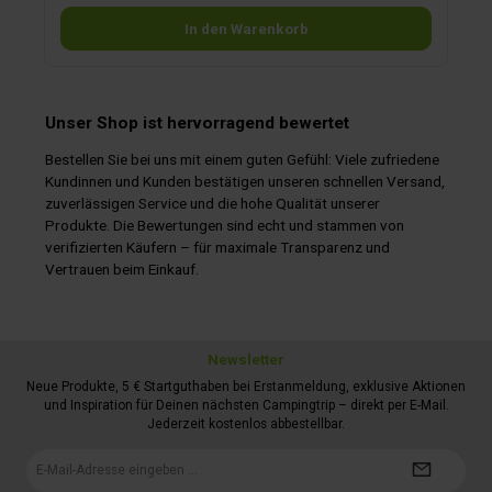
Blasebalg und zusammenschraubbarem Riemenpaar
geliefert.
In den Warenkorb
Unser Shop ist hervorragend bewertet
Bestellen Sie bei uns mit einem guten Gefühl: Viele zufriedene
Kundinnen und Kunden bestätigen unseren schnellen Versand,
zuverlässigen Service und die hohe Qualität unserer
Produkte. Die Bewertungen sind echt und stammen von
verifizierten Käufern – für maximale Transparenz und
Vertrauen beim Einkauf.
Newsletter
Neue Produkte, 5 € Startguthaben bei Erstanmeldung, exklusive Aktionen
und Inspiration für Deinen nächsten Campingtrip – direkt per E-Mail.
Jederzeit kostenlos abbestellbar.
E-
Mail-
Adresse*