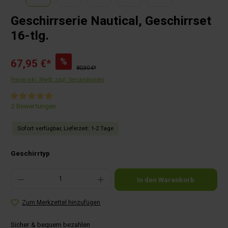
Geschirrserie Nautical, Geschirrset
16-tlg.
%
67,95 €*
80,90 €*
Preise inkl. MwSt. zzgl. Versandkosten
Durchschnittliche Bewertung von 5 von 5 Sternen
2 Bewertungen
Sofort verfügbar, Lieferzeit: 1-2 Tage
auswählen
Geschirrtyp
Produkt Anzahl: Gib den gewünschten Wert ein oder benutze die Schaltflächen um die Anza
In den Warenkorb
Zum Merkzettel hinzufügen
Sicher & bequem bezahlen