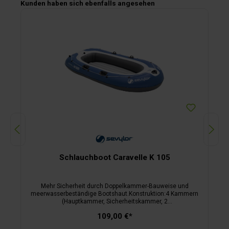
Produktgalerie überspringen
Kunden haben sich ebenfalls angesehen
Schlauchboot Caravelle K 105
Mehr Sicherheit durch Doppelkammer-Bauweise und
meerwasserbeständige Bootshaut.Konstruktion:4 Kammern
(Hauptkammer, Sicherheitskammer, 2
Bodenkammern).Serienmäßige Ausstattung:1 (K 65) bzw. 2
109,00 €*
(K 85, K 105) Paar elastische Ruderdollen, umlaufende
Halteleine. Das Modell K 65 wird als Set inkl. Tragetasche,