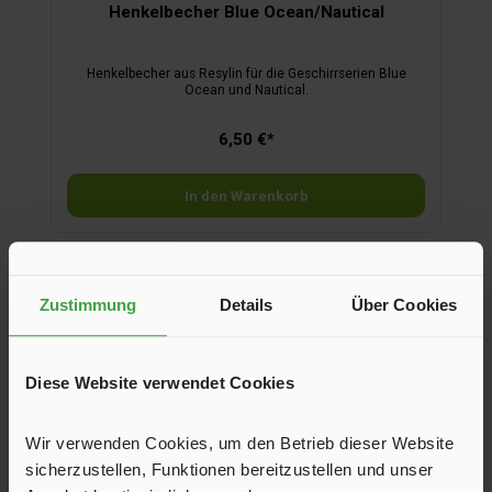
Henkelbecher Blue Ocean/Nautical
Henkelbecher aus Resylin für die Geschirrserien Blue
Ocean und Nautical.
6,50 €*
In den Warenkorb
Produktgalerie überspringen
Zubehör
Zustimmung
Details
Über Cookies
Diese Website verwendet Cookies
Wir verwenden Cookies, um den Betrieb dieser Website
sicherzustellen, Funktionen bereitzustellen und unser