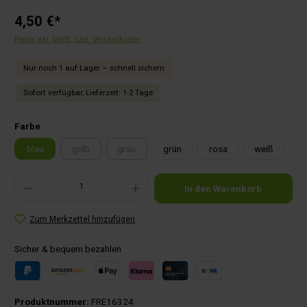
4,50 €*
Preise inkl. MwSt. zzgl. Versandkosten
Nur noch 1 auf Lager – schnell sichern
Sofort verfügbar, Lieferzeit: 1-2 Tage
auswählen
Farbe
blau
gelb
grau
grün
rosa
weiß
(Diese Option ist zurzeit nicht verfügbar.)
(Diese Option ist zurzeit nicht verfügbar.)
Produkt Anzahl: Gib den gewünschten Wert ein oder benutze die Schaltflächen um die Anza
In den Warenkorb
Zum Merkzettel hinzufügen
Sicher & bequem bezahlen
Produktnummer:
FRE16324