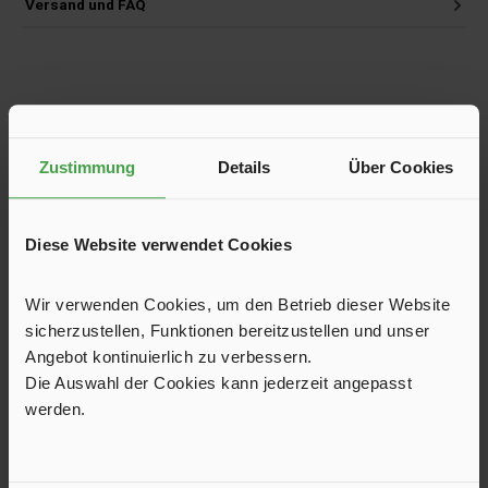
Versand und FAQ
Produktgalerie überspringen
Kunden haben sich ebenfalls angesehen
Zustimmung
Details
Über Cookies
Diese Website verwendet Cookies
Wir verwenden Cookies, um den Betrieb dieser Website
sicherzustellen, Funktionen bereitzustellen und unser
Angebot kontinuierlich zu verbessern.
Die Auswahl der Cookies kann jederzeit angepasst
werden.
Geschirr Dolomit Collection, grün, Trinkglas