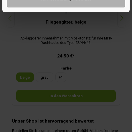
Fliegengitter, beige
Abklappbarer Innenrahmen mit Moskitonetz für Ihre MPK-
Dachhaube des Typs 42/44/46.
24,50 €*
Farbe
beige
grau
+
1
In den Warenkorb
Unser Shop ist hervorragend bewertet
Bestellen Sie bei uns mit einem guten Gefühl: Viele zufriedene