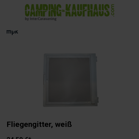
alt springen
Fliegengitter, weiß