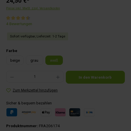
24,50 €*
Preise inkl. MwSt. zzgl. Versandkosten
Durchschnittliche Bewertung von 4.5 von 5 Sternen
4 Bewertungen
Sofort verfügbar, Lieferzeit: 1-2 Tage
auswählen
Farbe
beige
grau
weiß
Produkt Anzahl: Gib den gewünschten Wert ein oder benutze die Schaltflächen um die Anza
In den Warenkorb
Zum Merkzettel hinzufügen
Sicher & bequem bezahlen
Produktnummer:
FRA206174