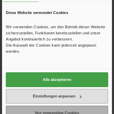
Klassische Milchglashauben mit Teleskopaufstellern, ohne
Diese Website verwendet Cookies
Fliegengitter, 4-seitig aufstellbar, Dauerlüftung zwischen
Hauben.
59,95 €*
Wir verwenden Cookies, um den Betrieb dieser Website
75,00 €*
sicherzustellen, Funktionen bereitzustellen und unser
Angebot kontinuierlich zu verbessern.
In den Warenkorb
Die Auswahl der Cookies kann jederzeit angepasst
werden.
Produktgalerie überspringen
Kunden haben sich ebenfalls angesehen
Alle akzeptieren
Einstellungen anpassen
Nur notwendige Cookies