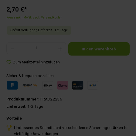
2,70 €*
Preise inkl. MwSt. zzgl. Versandkosten
Sofort verfügbar, Lieferzeit: 1-2 Tage
Produkt Anzahl: Gib den gewünschten Wert ein oder benutze die Schaltflächen um die Anza
In den Warenkorb
Zum Merkzettel hinzufügen
Sicher & bequem bezahlen
Produktnummer:
FRA322236
Lieferzeit:
1-2 Tage
Vorteile
Umfassendes Set mit acht verschiedenen Sicherungsstärken für
vielfältige Anwendungen