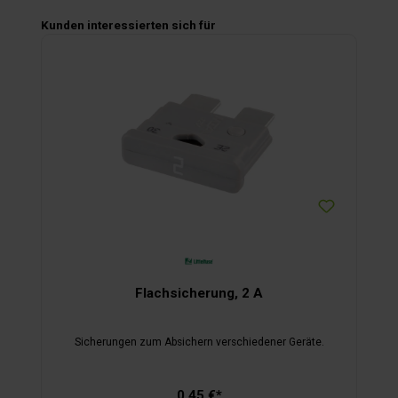
Produktgalerie überspringen
Kunden interessierten sich für
Flachsicherung, 2 A
Sicherungen zum Absichern verschiedener Geräte.
0,45 €*