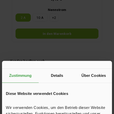
Nennstrom
2 A
10 A
+
2
In den Warenkorb
Produktgalerie überspringen
Kunden kauften auch
Zustimmung
Details
Über Cookies
Diese Website verwendet Cookies
Wir verwenden Cookies, um den Betrieb dieser Website
sicherzustellen, Funktionen bereitzustellen und unser