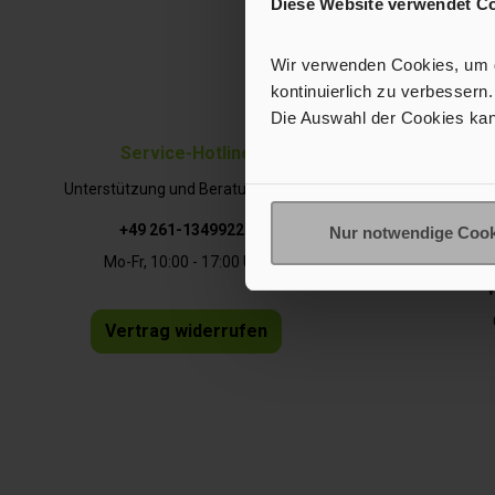
Diese Website verwendet C
Diese Seite i
Ich habe die
Datensch
Wir verwenden Cookies, um de
kontinuierlich zu verbessern.
Die Auswahl der Cookies kan
Service-Hotline
Unterstützung und Beratung unter:
Häufi
+49 261-13499228
Nur notwendige Cook
Zahl
Mo-Fr, 10:00 - 17:00 Uhr
W
Vertrag widerrufen