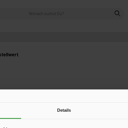
tellwert
.
Newsletter
Details
 exklusive Aktionen und Inspiration für Deinen nächsten Campingtrip – 
E-