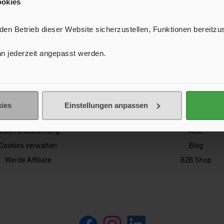
ookies
Mail-
Adresse*
st durch reCAPTCHA geschützt und es gelten die
Datenschutzrichtlinie
und
Nutzung
utzbestimmungen
zur Kenntnis genommen und die
AGB
gelesen und bi
n Betrieb dieser Website sicherzustellen, Funktionen bereitzu
n jederzeit angepasst werden.
Service
Information
Kontakt
Datenschutz
g gestellte Fragen (FAQ)
Impressum
ies
Einstellungen anpassen
ungsarten und Versand
Newsletter
iderrufsbelehrung
AGB
Cookies verwalten
Blog
Werde Affiliate
B2B Shop