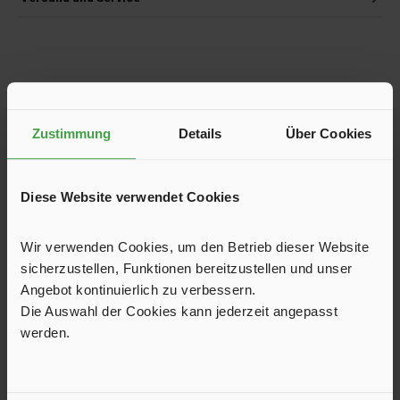
Produktgalerie überspringen
Kunden haben sich ebenfalls angesehen
Zustimmung
Details
Über Cookies
Diese Website verwendet Cookies
Wir verwenden Cookies, um den Betrieb dieser Website
sicherzustellen, Funktionen bereitzustellen und unser
Angebot kontinuierlich zu verbessern.
Die Auswahl der Cookies kann jederzeit angepasst
werden.
Luftbett mit integrierter Pumpe, 203 x 152 x 22
cm