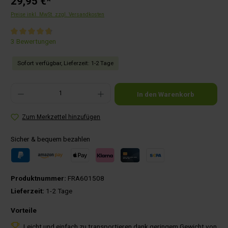
29,95 €*
Preise inkl. MwSt. zzgl. Versandkosten
Durchschnittliche Bewertung von 4.6 von 5 Sternen
3 Bewertungen
Sofort verfügbar, Lieferzeit: 1-2 Tage
Produkt Anzahl: Gib den gewünschten Wert ein oder benutze die Schaltflächen um die Anza
In den Warenkorb
Zum Merkzettel hinzufügen
Sicher & bequem bezahlen
Produktnummer:
FRA601508
Lieferzeit:
1-2 Tage
Vorteile
Leicht und einfach zu transportieren dank geringem Gewicht von