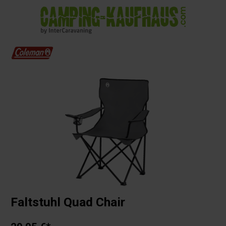
alt springen
Faltstuhl Quad Chair