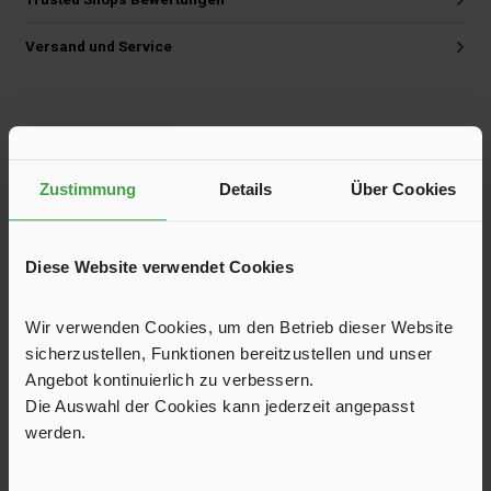
Versand und Service
Produktgalerie überspringen
Kunden haben sich ebenfalls angesehen
Zustimmung
Details
Über Cookies
Diese Website verwendet Cookies
Wir verwenden Cookies, um den Betrieb dieser Website
sicherzustellen, Funktionen bereitzustellen und unser
Angebot kontinuierlich zu verbessern.
Die Auswahl der Cookies kann jederzeit angepasst
werden.