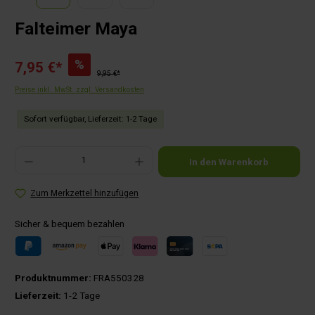
Falteimer Maya
%
7,95 €*
9,95 €*
Preise inkl. MwSt. zzgl. Versandkosten
Sofort verfügbar, Lieferzeit: 1-2 Tage
Produkt Anzahl: Gib den gewünschten Wert ein oder benutze die Schaltflächen um die Anza
In den Warenkorb
Zum Merkzettel hinzufügen
Sicher & bequem bezahlen
Produktnummer:
FRA550328
Lieferzeit:
1-2 Tage