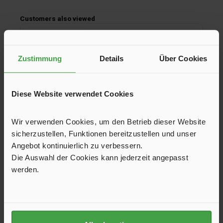
Skip product gallery
Customers also viewed
Zustimmung
Details
Über Cookies
Diese Website verwendet Cookies
Wir verwenden Cookies, um den Betrieb dieser Website
sicherzustellen, Funktionen bereitzustellen und unser
Angebot kontinuierlich zu verbessern.
Die Auswahl der Cookies kann jederzeit angepasst
Support Leg 162 cm TO 4900 from 3.5 m
werden.
Support Leg 162 cm TO 4900 from 3.5 m