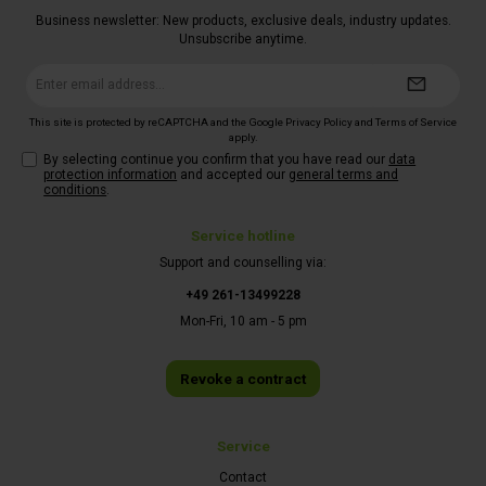
Business newsletter: New products, exclusive deals, industry updates.
Unsubscribe anytime.
Email
address*
This site is protected by reCAPTCHA and the Google
Privacy Policy
and
Terms of Service
apply.
By selecting continue you confirm that you have read our
data
protection information
and accepted our
general terms and
conditions
.
Service hotline
Support and counselling via:
+49 261-13499228
Mon-Fri, 10 am - 5 pm
Revoke a contract
Service
Contact