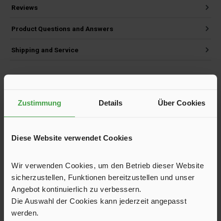
Reviews
Product Questions and Answers
Shipping and Service
Zustimmung
Details
Über Cookies
Skip product gallery
Customers also viewed
Diese Website verwendet Cookies
Wir verwenden Cookies, um den Betrieb dieser Website
sicherzustellen, Funktionen bereitzustellen und unser
Angebot kontinuierlich zu verbessern.
Die Auswahl der Cookies kann jederzeit angepasst
werden.