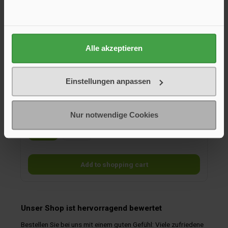
Slider for Dometic Ventilation Grilles LS,
beige, 1
Alle akzeptieren
Slider for Dometic ventilation grilles LS
Einstellungen anpassen
€2.50*
Nur notwendige Cookies
Farbe
beige
weiß
Add to shopping cart
Unser Shop ist hervorragend bewertet
Bestellen Sie bei uns mit einem guten Gefühl: Viele zufriedene