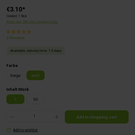
€3.10*
Content:
1 Stck
Prices incl. VAT plus shipping costs
Average rating of 5 out of 5 stars
2 Reviews
Available, delivery time: 1-3 days
Select
Farbe
beige
weiß
Select
Inhalt Stück
1
50
Product Quantity: Enter the desired amount or use the buttons to increase or decrease the qu
Add to shopping cart
Add to wishlist