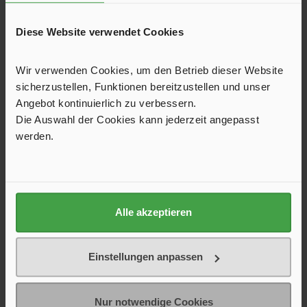
For connection to fittings, consumer appliances and pipelines. Brass
connectors with stainless steel ferrules Rubber hose l…
More
Diese Website verwendet Cookies
Herstellerinformationen
Wir verwenden Cookies, um den Betrieb dieser Website
Downloads
sicherzustellen, Funktionen bereitzustellen und unser
Angebot kontinuierlich zu verbessern.
Reviews
Die Auswahl der Cookies kann jederzeit angepasst
werden.
Product Questions and Answers
Shipping and Service
Alle akzeptieren
Einstellungen anpassen
Unser Shop ist hervorragend bewertet
Bestellen Sie bei uns mit einem guten Gefühl: Viele zufriedene
Nur notwendige Cookies
Kundinnen und Kunden bestätigen unseren schnellen Versand,