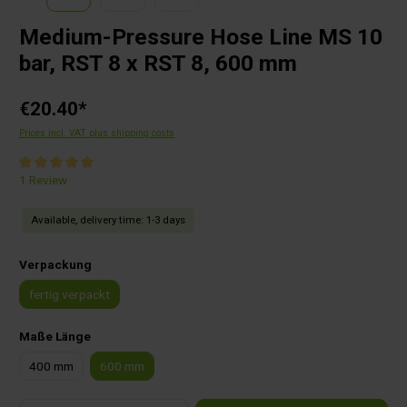
Medium-Pressure Hose Line MS 10
bar, RST 8 x RST 8, 600 mm
€20.40*
Prices incl. VAT plus shipping costs
Average rating of 5 out of 5 stars
1 Review
Available, delivery time: 1-3 days
Select
Verpackung
fertig verpackt
Select
Maße Länge
400 mm
600 mm
Product Quantity: Enter the desired amount or use the buttons to increase or decrease the qu