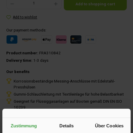
Add to shopping cart
Add to wishlist
Our payment methods:
Product number:
FRA310842
Delivery time:
1-3 days
Our benefits
Korrosionsbeständige Messing-Anschlüsse mit Edelstahl-
Presshülsen
Gummi-Schlauchleitung mit Textileinlage für hohe Belastbarkeit
Geeignet für Flüssiggasanlagen auf Booten gemäß DIN EN ISO
10239
Zustimmung
Details
Über Cookies
Description