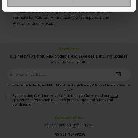
zuverlässigen Service und die hohe Qualität unserer
Produkte. Die Bewertungen sind echt und stammen von
verifizierten Käufern – für maximale Transparenz und
Vertrauen beim Einkauf.
Newsletter
Business newsletter: New products, exclusive deals, industry updates.
Unsubscribe anytime.
Email
address*
This site is protected by reCAPTCHA and the Google
Privacy Policy
and
Terms of Service
apply.
By selecting continue you confirm that you have read our
data
protection information
and accepted our
general terms and
conditions
.
Service hotline
Support and counselling via:
+49 261-13499228