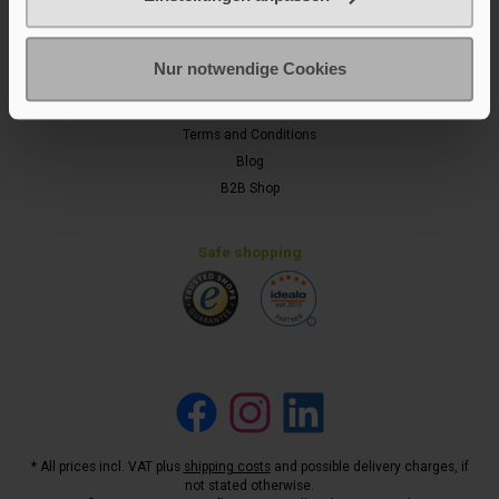
Information
Privacy Policy
Nur notwendige Cookies
Legal Notice
Newsletter
Terms and Conditions
Blog
B2B Shop
Safe shopping
Facebook
Instagram
LinkedIn
* All prices incl. VAT plus
shipping costs
and possible delivery charges, if
not stated otherwise.