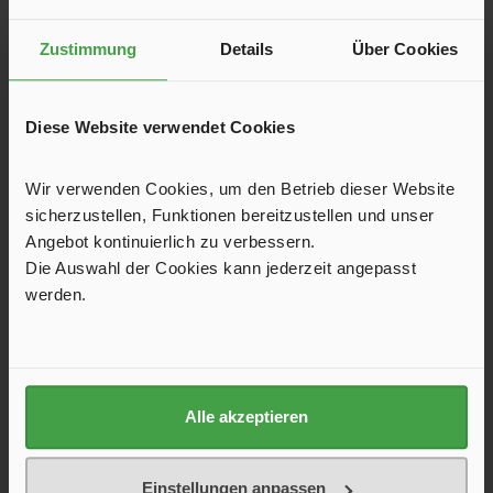
By selecting continue you confirm that you have read our
data
protection information
and accepted our
general terms and
conditions
.
Zustimmung
Details
Über Cookies
Service hotline
Support and counselling via:
Diese Website verwendet Cookies
+49 261-13499228
Mon-Fri, 10 am - 5 pm
Wir verwenden Cookies, um den Betrieb dieser Website
sicherzustellen, Funktionen bereitzustellen und unser
Revoke a contract
Angebot kontinuierlich zu verbessern.
Die Auswahl der Cookies kann jederzeit angepasst
Service
werden.
Contact
Frequently Asked Questions (FAQ)
Payment Methods and Shipping
Right of Withdrawal Policy
Alle akzeptieren
Manage Cookies
Become an affiliate
Einstellungen anpassen