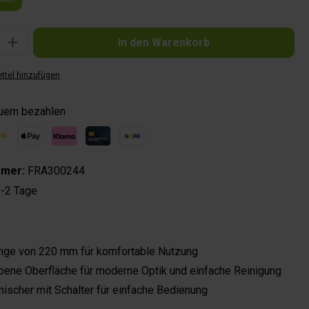
Gib den gewünschten Wert ein oder benutze die Schaltflächen um die Anzahl zu 
In den Warenkorb
ttel hinzufügen
quem bezahlen
mmer:
FRA300244
-2 Tage
änge von 220 mm für komfortable Nutzung
ene Oberfläche für moderne Optik und einfache Reinigung
ischer mit Schalter für einfache Bedienung