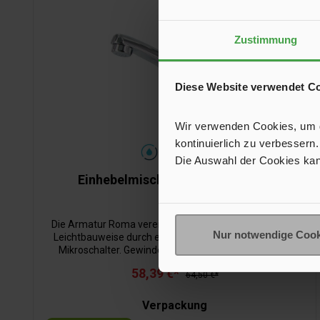
Zustimmung
Diese Website verwendet C
Wir verwenden Cookies, um de
kontinuierlich zu verbessern.
Die Auswahl der Cookies kan
Einhebelmischer Roma Standard
Die Armatur Roma vereint Qualität wie im Haushalt mit
Nur notwendige Cook
Leichtbauweise durch eine Kunststoffausführung. Mit
Mikroschalter. Gewindelänge: 30 mm; Gewinde: ø 1";
Auslauf: 150 mm.
58,39 €*
64,50 €*
Verpackung