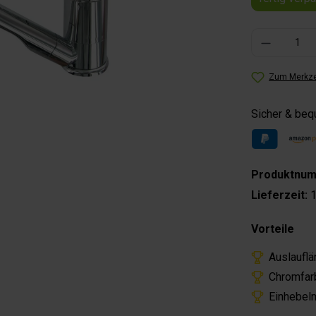
Produkt Anzahl: 
Zum Merkze
Sicher & be
Produktnu
Lieferzeit:
1
Vorteile
Auslaufl
Chromfarb
Einhebelm