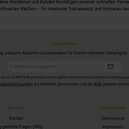
iedene Kundinnen und Kunden bestätigen unseren schnellen Versan
fizierten Käufern – für maximale Transparenz und Vertrauen bei
Newsletter
 exklusive Aktionen und Inspiration für Deinen nächsten Campingtrip – 
E-
Mail-
Adresse*
st durch reCAPTCHA geschützt und es gelten die
Datenschutzrichtlinie
und
Nutzung
utzbestimmungen
zur Kenntnis genommen und die
AGB
gelesen und bi
Service
Information
Kontakt
Datenschutz
g gestellte Fragen (FAQ)
Impressum