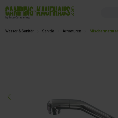
springen
Zur Hauptnavigation springen
Wasser & Sanitär
Sanitär
Armaturen
Mischarmature