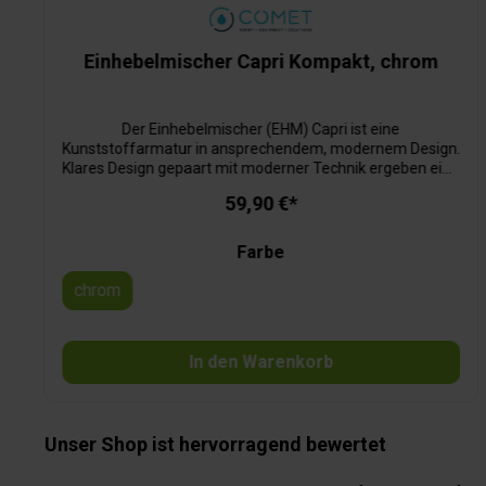
Einhebelmischer Capri Kompakt, chrom
Der Einhebelmischer (EHM) Capri ist eine
Kunststoffarmatur in ansprechendem, modernem Design.
Klares Design gepaart mit moderner Technik ergeben eine
sehr hochwertige Armatur aus dem Hause Comet. Hohe
59,90 €*
Funktionalität durch eingesetzte, langjährig bewährte
Keramikkartusche (bei Bedarf auswechselbar), gut zu
reinigende Oberfläche und ausschraubbaren
Farbe
Wasserauslass mit standardmäßig mitgeliefertem
Reinigungsschlüssel zum Entkalken und Reinigen.
chrom
In den Warenkorb
Unser Shop ist hervorragend bewertet