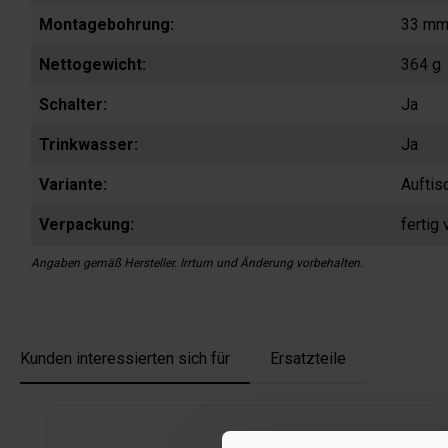
Montagebohrung:
33 m
Nettogewicht:
364 g
Schalter:
Ja
Trinkwasser:
Ja
Variante:
Auftis
Verpackung:
fertig
Angaben gemäß Hersteller. Irrtum und Änderung vorbehalten.
Kunden interessierten sich für
Ersatzteile
Produktgalerie überspringen