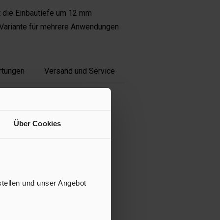
t die Einbautiefe um 12 mm
-Variante für mehrere Anwendungen
rtungen
Versand und Service
Über Cookies
stellen und unser Angebot