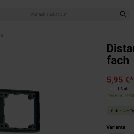
en
Dista
fach
5,95 €*
Inhalt:
1 Stck
Preise inkl. MwS
Sofort verfüg
aus
Variante