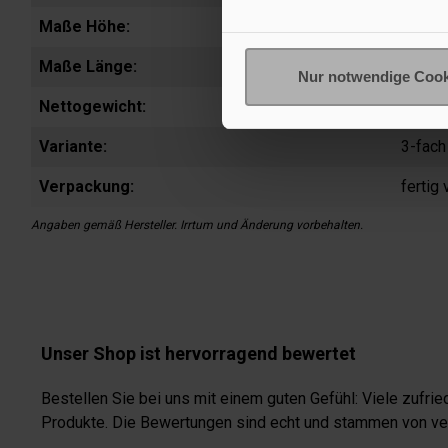
Maße Höhe:
14,5 
Maße Länge:
170 
Nur notwendige Cook
Nettogewicht:
25 g
Variante:
3-fach
Verpackung:
fertig
Angaben gemäß Hersteller. Irrtum und Änderung vorbehalten.
Unser Shop ist hervorragend bewertet
Bestellen Sie bei uns mit einem guten Gefühl: Viele zufr
Produkte. Die Bewertungen sind echt und stammen von veri