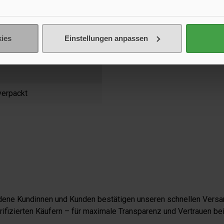
mm
mm
ies
Einstellungen anpassen
 verpackt
iedene Kundinnen und Kunden bestätigen unseren schnellen Versan
fizierten Käufern – für maximale Transparenz und Vertrauen bei