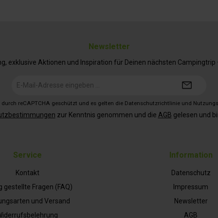
Newsletter
 exklusive Aktionen und Inspiration für Deinen nächsten Campingtrip – 
E-
Mail-
Adresse*
st durch reCAPTCHA geschützt und es gelten die
Datenschutzrichtlinie
und
Nutzung
utzbestimmungen
zur Kenntnis genommen und die
AGB
gelesen und bi
Service
Information
Kontakt
Datenschutz
g gestellte Fragen (FAQ)
Impressum
ungsarten und Versand
Newsletter
iderrufsbelehrung
AGB