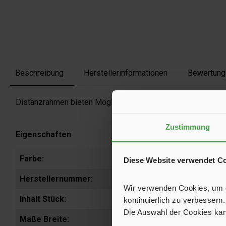
Beschreibung
Herstellerinformationen
Bewertung
Distanzrahmen bieten Möglichkeiten, die Einbautiefe zu red
Zustimmung
Eigenschaften
Farbe:
schwa
Diese Website verwendet C
Herstellernummer:
01754
Wir verwenden Cookies, um de
Inhalt Stück:
1
kontinuierlich zu verbessern.
Die Auswahl der Cookies kan
Maße Breite:
63 m