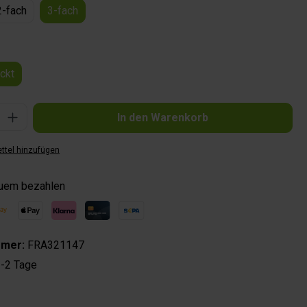
2-fach
3-fach
auswählen
ackt
Gib den gewünschten Wert ein oder benutze die Schaltflächen um die Anzahl zu 
In den Warenkorb
ttel hinzufügen
quem bezahlen
mmer:
FRA321147
-2 Tage