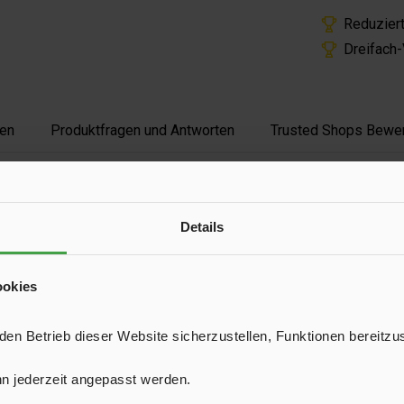
Reduzier
Dreifach
en
Produktfragen und Antworten
Trusted Shops Bewe
uzieren. H: 12 mm.
Details
rz
ookies
T23281
n Betrieb dieser Website sicherzustellen, Funktionen bereitzu
n jederzeit angepasst werden.
m