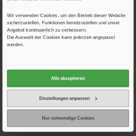
Wir verwenden Cookies, um den Betrieb dieser Website
sicherzustellen, Funktionen bereitzustellen und unser
Angebot kontinuierlich zu verbessern.
Die Auswahl der Cookies kann jederzeit angepasst
werden.
Alle akzeptieren
Verriegelungsset für Dachhauben Modell
32/40/42/44(K)/46(K)/VisionVent M(pro)
Einstellungen anpassen
Dieses Verriegelungsset passt zu mehreren Dachhauben-
Modellen (32, 40, 42, 44(K), 46(K), VisionVent M(pro)) und
gewährleistet eine sichere Verriegelung. Perfekt für
Wohnmobile und Wohnwagen.
Nur notwendige Cookies
14,25 €*