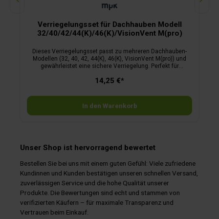
Verriegelungsset für Dachhauben Modell
32/40/42/44(K)/46(K)/VisionVent M(pro)
Dieses Verriegelungsset passt zu mehreren Dachhauben-
Modellen (32, 40, 42, 44(K), 46(K), VisionVent M(pro)) und
gewährleistet eine sichere Verriegelung. Perfekt für
Wohnmobile und Wohnwagen.
14,25 €*
In den Warenkorb
Unser Shop ist hervorragend bewertet
Bestellen Sie bei uns mit einem guten Gefühl: Viele zufriedene
Kundinnen und Kunden bestätigen unseren schnellen Versand,
zuverlässigen Service und die hohe Qualität unserer
Produkte. Die Bewertungen sind echt und stammen von
verifizierten Käufern – für maximale Transparenz und
Vertrauen beim Einkauf.