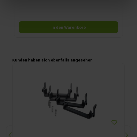
In den Warenkorb
Produktgalerie überspringen
Kunden haben sich ebenfalls angesehen