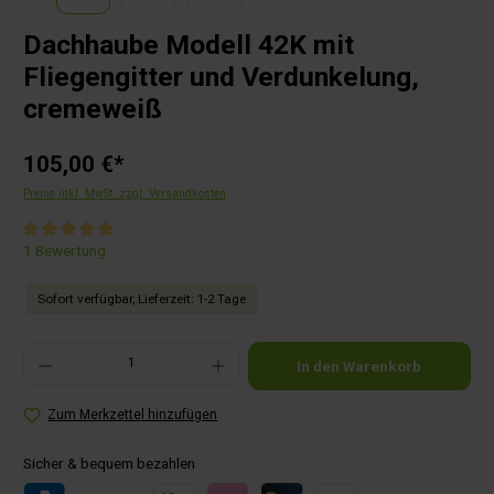
Dachhaube Modell 42K mit
Fliegengitter und Verdunkelung,
cremeweiß
105,00 €*
Preise inkl. MwSt. zzgl. Versandkosten
Durchschnittliche Bewertung von 5 von 5 Sternen
1 Bewertung
Sofort verfügbar, Lieferzeit: 1-2 Tage
Produkt Anzahl: Gib den gewünschten Wert ein oder benutze die Schaltflächen um die Anza
In den Warenkorb
Zum Merkzettel hinzufügen
Sicher & bequem bezahlen