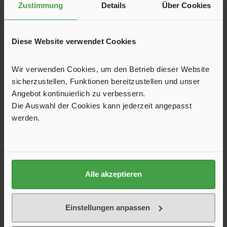
Zustimmung
Details
Über Cookies
Varta Longlife Power sind die langlebigsten Batterien. Sie
funktionieren besonders gut in Geräten mit konstantem und
niedrigem Energiebedarf, z. B. Fernbedienungen, Wanduhren
oder Radios. Hier zeichnet sich die Longlife Batterie durch
Diese Website verwendet Cookies
5,00 €*
eine lange Laufzeit und zuverlässige Energieabgabe aus.
Wir verwenden Cookies, um den Betrieb dieser Website
sicherzustellen, Funktionen bereitzustellen und unser
Angebot kontinuierlich zu verbessern.
Die Auswahl der Cookies kann jederzeit angepasst
In den Warenkorb
werden.
Produktgalerie überspringen
Kunden haben sich ebenfalls angesehen
Alle akzeptieren
Einstellungen anpassen