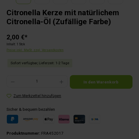
Citronella Kerze mit natürlichem
Citronella-Öl (Zufällige Farbe)
2,00 €*
Inhalt:
1 Stck
Preise inkl. MwSt. zzgl. Versandkosten
Sofort verfügbar, Lieferzeit: 1-2 Tage
Produkt Anzahl: Gib den gewünschten Wert ein oder benutze die Schaltflächen um die Anza
In den Warenkorb
Zum Merkzettel hinzufügen
Sicher & bequem bezahlen
Produktnummer:
FRA452017