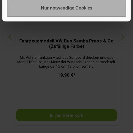
Nur notwendige Cookies
Fahrzeugmodell VW Bus Samba Press & Go
(Zufällige Farbe)
Mit Aufziehfunktion – auf das Surfboard drücken und das
Modell fährt los; das Motiv der Windschutzscheibe wechselt.
Länge ca. 15 cm, farblich sortiert.
19,90 €*
In den Warenkorb