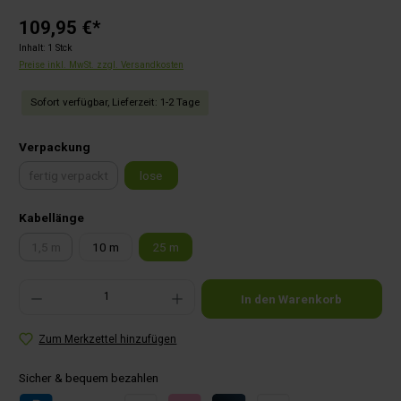
109,95 €*
Inhalt:
1 Stck
Preise inkl. MwSt. zzgl. Versandkosten
Sofort verfügbar, Lieferzeit: 1-2 Tage
auswählen
Verpackung
fertig verpackt
lose
(Diese Option ist zurzeit nicht verfügbar.)
auswählen
Kabellänge
1,5 m
10 m
25 m
(Diese Option ist zurzeit nicht verfügbar.)
Produkt Anzahl: Gib den gewünschten Wert ein oder benutze die Schaltflächen um die Anza
In den Warenkorb
Zum Merkzettel hinzufügen
Sicher & bequem bezahlen