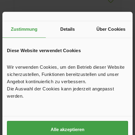
Zustimmung
Details
Über Cookies
Kabelsafe, CEE
m
Bei jeder Arbeit im Freien ist Ihre Kabelverbindung (Stecker
Diese Website verwendet Cookies
und Kupplung) jetzt vor Regen und Nässe geschützt. Der
Safe verhindert, dass Verbindungen auseinanderfallen und
Kleinkinder gefährdet werden.
11,95 €*
Wir verwenden Cookies, um den Betrieb dieser Website
sicherzustellen, Funktionen bereitzustellen und unser
Variante
Angebot kontinuierlich zu verbessern.
CEE
Schuko
Die Auswahl der Cookies kann jederzeit angepasst
werden.
In den Warenkorb
Alle akzeptieren