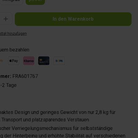
Gib den gewünschten Wert ein oder benutze die Schaltflächen um die Anzahl zu 
In den Warenkorb
ttel hinzufügen
quem bezahlen
mmer:
FRA601767
-2 Tage
aktes Design und geringes Gewicht von nur 2,8 kg für
 Transport und platzsparendes Verstauen
scher Verriegelungsmechanismus für selbstständige
ng der Hinterbeine und erhöhte Stabilität auf verschiedenen