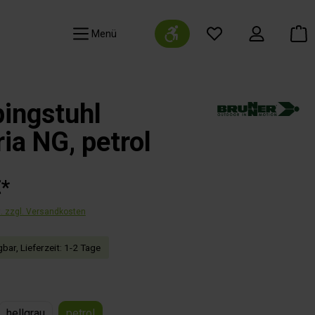
Werkzeugleiste anzeigen
Navigation
ingstuhl
ia NG, petrol
€*
t. zzgl. Versandkosten
bar, Lieferzeit: 1-2 Tage
hlen
hellgrau
petrol