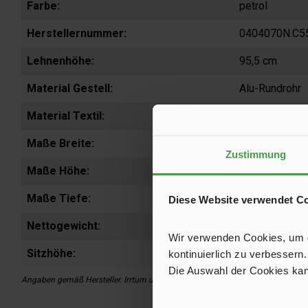
Farbe:
petrol
Herstellernummer:
0404070N.C5
Lehnenhöhe:
95,5 cm
Material Gestell:
Alu-Rundrohr
Material Textil:
100 % PES Po
Maße Breite:
470 mm
Zustimmung
Maße Höhe:
955 mm
Maße Tiefe:
430 mm
Diese Website verwendet C
Nettogewicht:
3,1 kg
Wir verwenden Cookies, um de
Sitzhöhe:
46 cm
kontinuierlich zu verbessern.
Die Auswahl der Cookies kan
Angaben gemäß Hersteller. Irrtum und Änderung vorbehalten.