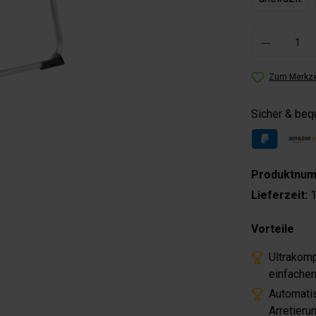
Produkt Anzahl: 
Zum Merkze
Sicher & be
Produktnu
Lieferzeit:
1
Vorteile
Ultrakomp
einfachen
Automati
Arretieru