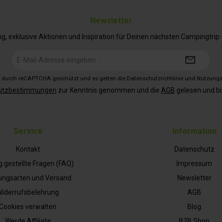
Newsletter
 exklusive Aktionen und Inspiration für Deinen nächsten Campingtrip – 
E-
Mail-
Adresse*
st durch reCAPTCHA geschützt und es gelten die
Datenschutzrichtlinie
und
Nutzung
utzbestimmungen
zur Kenntnis genommen und die
AGB
gelesen und bi
Service
Information
Kontakt
Datenschutz
g gestellte Fragen (FAQ)
Impressum
ungsarten und Versand
Newsletter
iderrufsbelehrung
AGB
Cookies verwalten
Blog
Werde Affiliate
B2B Shop