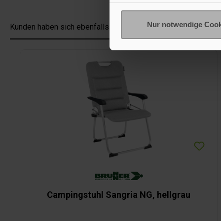
Nur notwendige Cook
Kunden haben sich ebenfalls angesehen
Produktgalerie überspringen
Campingstuhl Sangria NG, hellgrau