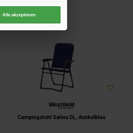
Alle akzeptieren
Campingstuhl Salina DL, dunkelblau