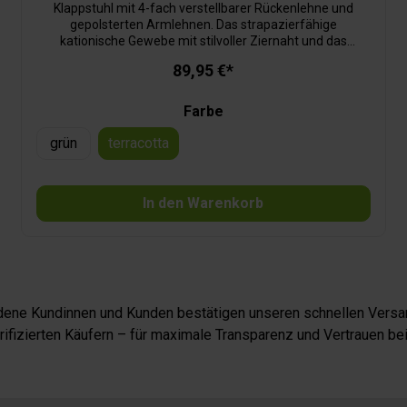
Klappstuhl mit 4-fach verstellbarer Rückenlehne und
gepolsterten Armlehnen. Das strapazierfähige
kationische Gewebe mit stilvoller Ziernaht und das
schwarze Stahlgestell sorgen für Stabilität und edle Optik.
89,95 €*
Inkl. Tragetasche.
Farbe
grün
terracotta
In den Warenkorb
iedene Kundinnen und Kunden bestätigen unseren schnellen Versan
fizierten Käufern – für maximale Transparenz und Vertrauen bei