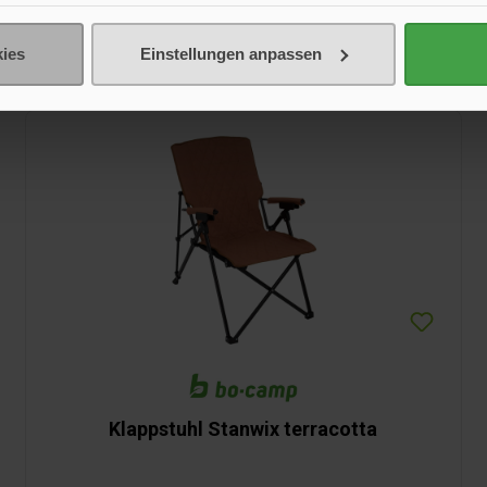
ies
Einstellungen anpassen
Klappstuhl Stanwix terracotta