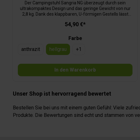
Der Campingstuhl Sangria NG überzeugt durch sein
ultrakompaktes Design und das geringe Gewicht von nur
2,8 kg. Dank des klappbaren, U-förmigen Gestells lässt
sich der Stuhl im Handumdrehen auf- und abbauen – ideal
54,90 €*
für Campingausflüge, Vanlife oder den entspannten Tag
am See. Trotz seiner Leichtigkeit bietet er hohen
Sitzkomfort und eine robuste Konstruktion. Ein neu
Farbe
entwickelter, automatischer Verriegelungsmechanismus
arretiert die Hinterbeine selbstständig und sorgt so für
anthrazit
hellgrau
+
1
zusätzliche Stabilität auf verschiedenem Untergrund. Das
macht den Sangria NG zu einem verlässlichen Begleiter
für alle, die gerne flexibel und platzsparend reisen.
In den Warenkorb
Unser Shop ist hervorragend bewertet
Bestellen Sie bei uns mit einem guten Gefühl: Viele zufr
Produkte. Die Bewertungen sind echt und stammen von veri