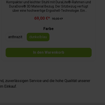
Kompakter und leichter Stuhl mit DuraLite®-Rahmen und
DuraDore® 3D Material Bezug. Der Sitzbezug verfügt
über eine hochwertige Ergoshell-Technologie. Ein
angenehmer Sitzkomfort wird somit gewährleistet. Sehr
69,00 €*
kompakt faltbar, auch für begrenzten Stauraum.
90,00 €*
Farbe
anthrazit
dunkelblau
In den Warenkorb
d, zuverlässigen Service und die hohe Qualität unserer
m Einkauf.