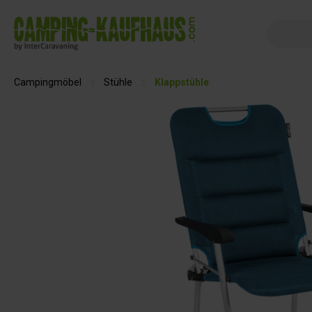
springen
Zur Hauptnavigation springen
Campingmöbel
Stühle
Klappstühle