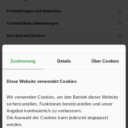
Produktfragen und Antworten
Trusted Shops Bewertungen
Versand und Service
Zustimmung
Details
Über Cookies
Produktgalerie überspringen
Kunden haben sich ebenfalls angesehen
Diese Website verwendet Cookies
Wir verwenden Cookies, um den Betrieb dieser Website
sicherzustellen, Funktionen bereitzustellen und unser
Angebot kontinuierlich zu verbessern.
Die Auswahl der Cookies kann jederzeit angepasst
werden.