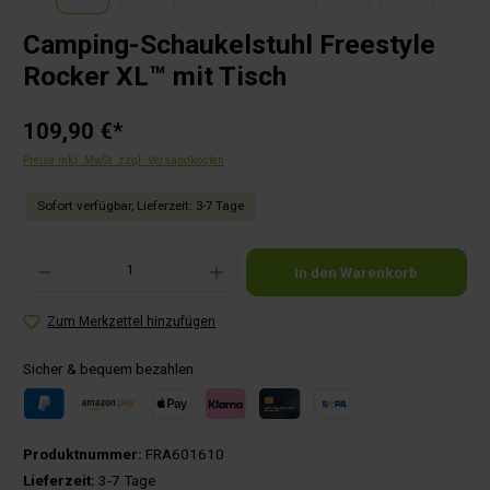
Camping-Schaukelstuhl Freestyle
Rocker XL™ mit Tisch
109,90 €*
Preise inkl. MwSt. zzgl. Versandkosten
Sofort verfügbar, Lieferzeit: 3-7 Tage
Produkt Anzahl: Gib den gewünschten Wert ein oder benutze die Schaltflächen um die Anza
In den Warenkorb
Zum Merkzettel hinzufügen
Sicher & bequem bezahlen
Produktnummer:
FRA601610
Lieferzeit:
3-7 Tage