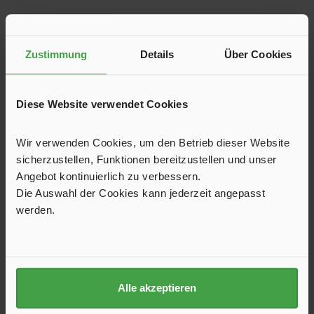
Produktgalerie überspringen
Kunden haben sich ebenfalls angesehen
Zustimmung
Details
Über Cookies
Diese Website verwendet Cookies
Wir verwenden Cookies, um den Betrieb dieser Website
sicherzustellen, Funktionen bereitzustellen und unser
Angebot kontinuierlich zu verbessern.
Die Auswahl der Cookies kann jederzeit angepasst
werden.
Gliederschlauch ½"
Alle akzeptieren
Der 1,5 m lange Schlauch gewährleistet dank des
beidseitigen Anschlussdurchmessers von 1/2 Zoll eine
zuverlässige, sichere Verbindung. Robust und flexibel.