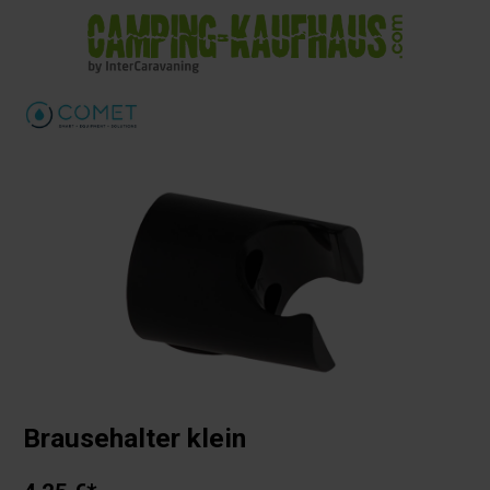
alt springen
Brausehalter klein