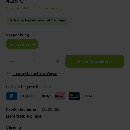
4,25 €*
Preise inkl. MwSt. zzgl. Versandkosten
Sofort verfügbar, Lieferzeit: 1-2 Tage
auswählen
Verpackung
fertig verpackt
Produkt Anzahl: Gib den gewünschten Wert ein oder benutze die Schaltflächen um die Anza
In den Warenkorb
Zum Merkzettel hinzufügen
Sicher & bequem bezahlen
Produktnummer:
FRA300482
Lieferzeit:
1-2 Tage
Vorteile