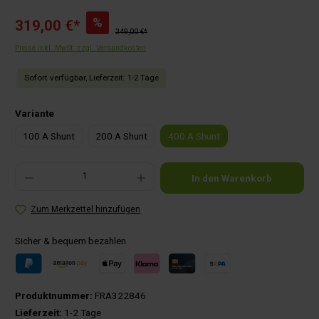
%
319,00 €*
349,00 €*
Preise inkl. MwSt. zzgl. Versandkosten
Sofort verfügbar, Lieferzeit: 1-2 Tage
auswählen
Variante
100 A Shunt
200 A Shunt
400 A Shunt
Produkt Anzahl: Gib den gewünschten Wert ein oder benutze die Schaltflächen um die Anza
In den Warenkorb
Zum Merkzettel hinzufügen
Sicher & bequem bezahlen
Produktnummer:
FRA322846
Lieferzeit:
1-2 Tage