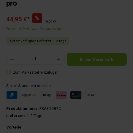
pro
%
44,95 €*
49,00 €*
Preise inkl. MwSt. zzgl. Versandkosten
Sofort verfügbar, Lieferzeit: 1-2 Tage
Produkt Anzahl: Gib den gewünschten Wert ein oder benutze die Schaltflächen um die Anza
In den Warenkorb
Zum Merkzettel hinzufügen
Sicher & bequem bezahlen
Produktnummer:
FRA310872
Lieferzeit:
1-2 Tage
Vorteile