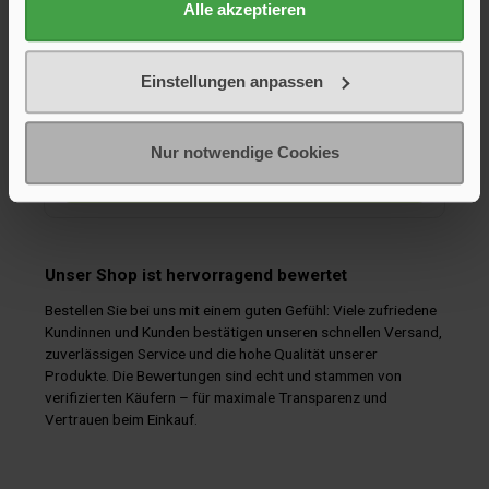
als akkugepufferte Back-up-Sirene erhältlich (310/872).
Alle akzeptieren
35,95 €*
39,00 €*
Einstellungen anpassen
Nur notwendige Cookies
In den Warenkorb
Unser Shop ist hervorragend bewertet
Bestellen Sie bei uns mit einem guten Gefühl: Viele zufriedene
Kundinnen und Kunden bestätigen unseren schnellen Versand,
zuverlässigen Service und die hohe Qualität unserer
Produkte. Die Bewertungen sind echt und stammen von
verifizierten Käufern – für maximale Transparenz und
Vertrauen beim Einkauf.