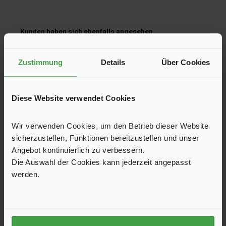
Produktgalerie überspringen
Kunden haben sich ebenfalls angesehen
Zustimmung
Details
Über Cookies
Diese Website verwendet Cookies
Wir verwenden Cookies, um den Betrieb dieser Website
sicherzustellen, Funktionen bereitzustellen und unser
Angebot kontinuierlich zu verbessern.
Die Auswahl der Cookies kann jederzeit angepasst
werden.
Zusatzsirene
Zusatzsirene zum Anschluss an WiPro III. Geeignet für die
Montage im Motorraum oder im Fahrzeuginnenraum. Auch