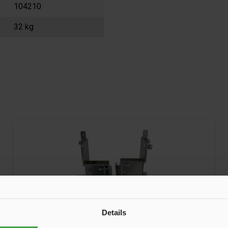
104210
32 kg
Details