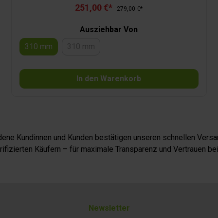
faserverstärktem Kunststoff, dadurch hat sie ein geringes
251,00 €*
Eigengewicht von nur 3,8 kg bzw. 4,4 kg pro Paar. Die
279,00 €*
Hubkraft beträgt pro Stütze 500 kg; Lieferung erfolgt als
2er-Set, inkl. Kurbel (Länge 88 cm).
Ausziehbar Von
310 mm
310 mm
(Diese Option ist zurzeit nicht verfügbar.)
In den Warenkorb
iedene Kundinnen und Kunden bestätigen unseren schnellen Versan
fizierten Käufern – für maximale Transparenz und Vertrauen bei
Newsletter