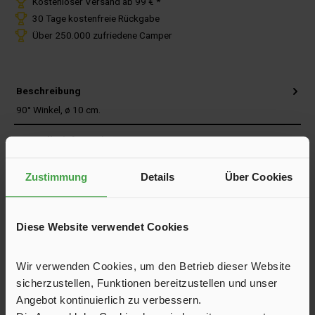
Kostenloser Versand ab 99 € *
30 Tage kostenfreie Rückgabe
Über 250.000 zufriedene Camper
Beschreibung
90° Winkel, ø 10 cm.
Herstellerinformationen
Bewertungen
Zustimmung
Details
Über Cookies
Produktfragen und Antworten
Diese Website verwendet Cookies
Trusted Shops Bewertungen
Versand und Service
Wir verwenden Cookies, um den Betrieb dieser Website
sicherzustellen, Funktionen bereitzustellen und unser
Angebot kontinuierlich zu verbessern.