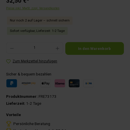
32,50 €*
Preise inkl. MwSt. zzgl. Versandkosten
Nur noch 2 auf Lager – schnell sichern
Sofort verfügbar, Lieferzeit: 1-2 Tage
Produkt Anzahl: Gib den gewünschten Wert ein oder benutze die Schaltflächen um die Anza
In den Warenkorb
Zum Merkzettel hinzufügen
Sicher & bequem bezahlen
Produktnummer:
FRE73173
Lieferzeit:
1-2 Tage
Vorteile
Persönliche Beratung