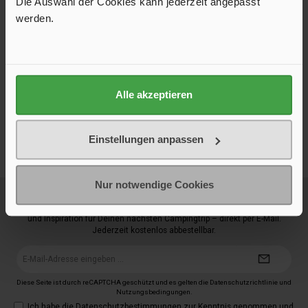
Die Auswahl der Cookies kann jederzeit angepasst
werden.
Unser Shop ist hervorragend bewertet
Bestellen Sie bei uns mit einem guten Gefühl: Viele zufriedene
Kundinnen und Kunden bestätigen unseren schnellen Versand,
zuverlässigen Service und die hohe Qualität unserer
Alle akzeptieren
Produkte. Die Bewertungen sind echt und stammen von
verifizierten Käufern – für maximale Transparenz und
Vertrauen beim Einkauf.
Einstellungen anpassen
Nur notwendige Cookies
Newsletter
Neue Produkte, 5 € Startguthaben bei Erstanmeldung, exklusive Aktionen
und Inspiration für Deinen nächsten Campingtrip – direkt per E-Mail.
Jederzeit kostenlos abbestellbar.
E-
Mail-
Adresse*
Diese Seite ist durch reCAPTCHA geschützt und es gelten die
Datenschutzrichtlinie
und
Nutzungsbedingungen
.
Ich habe die
Datenschutzbestimmungen
zur Kenntnis genommen und