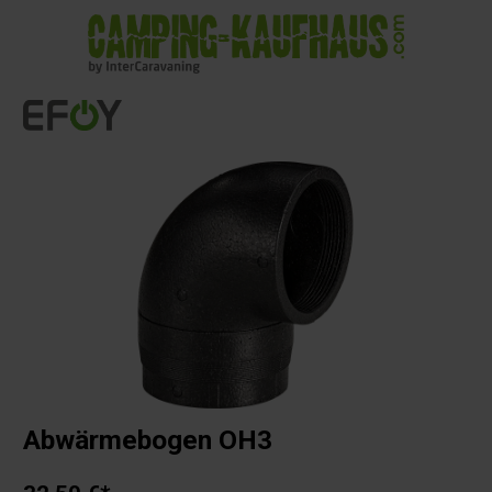
alt springen
Abwärmebogen OH3